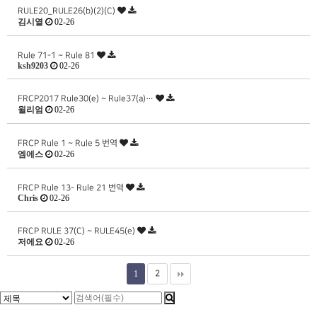
RULE20_RULE26(b)(2)(C)
김시열
02-26
Rule 71-1 ~ Rule 81
ksh9203
02-26
FRCP2017 Rule30(e) ~ Rule37(a)…
윌리엄
02-26
FRCP Rule 1 ~ Rule 5 번역
엠에스
02-26
FRCP Rule 13- Rule 21 번역
Chris
02-26
FRCP RULE 37(C) ~ RULE45(e)
저에요
02-26
1
2