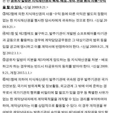
는 한
공유자 일방은 지식재산권의 복제
,
배포
,
개작
,
전송 등의 사용
･
수익
을 할 수 있다
.
<
신설
2009.9.21.>
③
제
2
항에 의한 지식재산권의 사용
･
수익 등에 따른 이익은 별도의 정함이
없는 한 지식재산권을 행사한 당사자에게 귀속하는 것으로 한다
. <
신설
20
09.9.21.>
④
제
1
항 및 제
2
항에도 불구하고
,
발주기관이 개발된 소프트웨어를 타기관
과 공동으로 활용하는 경우에 계약담당공무원은 그 대상기관의 범위 등을
입찰 공고에 명시하고 이를 계약서에 반영하여야 한다
. <
신설
2009.9.21,
개
정
2012.1.1.>
⑤
공유자 일방이 지분을 제
3
자에게 양도하는 등 지식재산권을 처분
・
배포
하고자 하는 경우에는 반드시 타공유자의 동의를 받아야 한다
. <
신설
2009.
9.21,
개정
2015.1.1.>
⑥
제
1
항에 의하여 지식재산권이 발주기관에 귀속된 경우 발주기관은 국가
안전보장
,
국가의 방위계획 및 정보활동
,
외교관계 그 밖에 이에 준하는 경
우로서 국가기관의 행위를 비밀리에 할 필요가 있을 경우 등 특별한 사유가
없는 한 계약상대자에게 계약목적물을 개작할 수 있는 권리를 부여하여야
하며
,
계약상대자는 이를 상업적으로 활용할 수 있다
.
이 경우 개작권을 부
여받은 계약상대자는 발주기관의 승인을 받아 제
3
자에게 개작권을 양도할