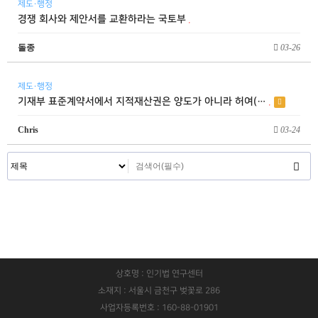
제도·행정
경쟁 회사와 제안서를 교환하라는 국토부
돌종
03-26
제도·행정
기재부 표준계약서에서 지적재산권은 양도가 아니라 허여(…
Chris
03-24
상호명 : 인기법 연구센터
소재지 : 서울시 금천구 벚꽃로 286
사업자등록번호 : 160-88-01901