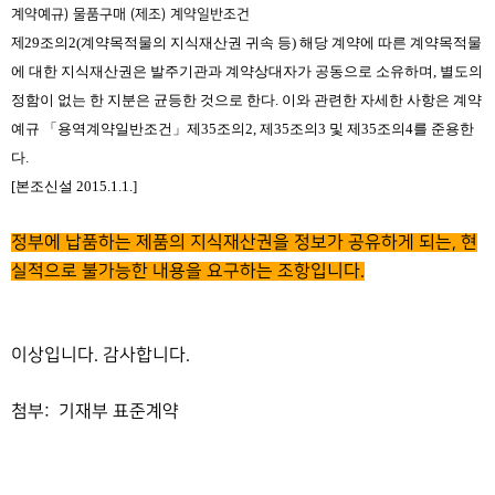
계약예규) 물품구매 (제조) 계약일반조건
29
조의
2(
계약목적물의 지식재산권 귀속 등
)
해당 계약에 따른 계약목적물
제
에 대한 지식재산권은 발주기관과 계약상대자가 공동으로 소유하며
,
별도의
정함이 없는 한 지분은 균등한 것으로 한다
.
이와 관련한 자세한 사항은 계약
예규
「
용역계약일반조건
」
제
35
조의
2,
제
35
조의
3
및 제
35
조의
4
를 준용한
다
.
[
본조신설
2015.1.1.]
정부에 납품하는 제품의 지식재산권을 정보가 공유하게 되는, 현
실적으로 불가능한 내용을 요구하는 조항입니다.
이상입니다. 감사합니다.
첨부: 기재부 표준계약