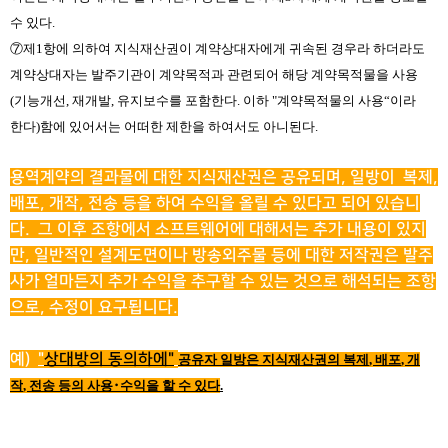
수 있다
.
⑦
제
1
항에 의하여 지식재산권이 계약상대자에게 귀속된 경우라 하더라도
계약상대자는 발주기관이 계약목적과 관련되어 해당 계약목적물을 사용
(
기능개선
,
재개발
,
유지보수를 포함한다
.
이하
"
계약목적물의 사용
“
이라
한다
)
함에 있어서는 어떠한 제한을 하여서도 아니된다
.
용역계약의 결과물에 대한 지식재산권은 공유되며, 일방이 복제,
배포, 개작, 전송 등을 하여 수익을 올릴 수 있다고 되어 있습니
다. 그 이후 조항에서 소프트웨어에 대해서는 추가 내용이 있지
만, 일반적인 설계도면이나 방송외주물 등에 대한 저작권은 발주
사가 얼마든지 추가 수익을 추구할 수 있는 것으로 해석되는 조항
으로, 수정이 요구됩니다.
예)
"
상대방의 동의하에"
공유자 일방은 지식재산권의 복제
,
배포
,
개
작
,
전송 등의 사용
･
수익을 할 수 있다
.