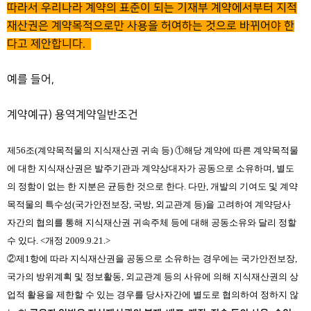
따라서 우리나라 계약의 표준이 되는 기재부 계약에서부터 지적
재산권은 계약목적으로만 사용을 허여하는 것으로 바뀌어야 한
다고 제안합니다.
예를 들어,
계약예규) 용역계약일반조건
제
56
조
(
계약목적물의 지식재산권 귀속 등
)
①
해당 계약에 따른 계약목적물
에 대한 지식재산권은 발주기관과 계약상대자가 공동으로 소유하며
,
별도
의 정함이 없는 한 지분은 균등한 것으로 한다
.
다만
,
개발의 기여도 및 계약
목적물의 특수성
(
국가안전보장
,
국방
,
외교관계 등
)
을 고려하여 계약당사
자간의 협의를 통해 지식재산권 귀속주체 등에 대해 공동소유와 달리 정할
수 있다
. <
개정
2009.9.21.>
②
제
1
항에 따라 지식재산권을 공동으로 소유하는 경우에는 국가안전보장
,
국가의 방위계획 및 정보활동
,
외교관계 등의 사유에 의해 지식재산권의 상
업적 활용을 제한할 수 있는 경우를 당사자간에 별도로 협의하여 정하지 않