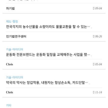
차기법
09-04
제도·행정
전국각지의 농수산물을 소량이라도 물물교환을 할 수 있는…
인기법연구센터
06-26
기술·아이디어
운동화 전문브랜드는 운동화 밑창을 교체해주는 사업을 했…
Chris
05-04
기술·아이디어
약국의 약사는 장갑착용, 내원자는 항상손소독, 카드단말…
Chris
11-14
기타